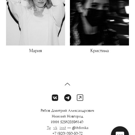
Мария
Кристина
Рябов Дмитрий Александрович
Нижний Новгород
ИНН 525628596140
Tg
vk
inst
— @itdimka
+7 (920) 050-50-72